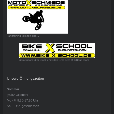
Fahrtraining vom feinsten...
Gemeinsam über Stock und Stein...mit dem MFSRennTeam
Unsere Öffnungszeiten
Sommer
(März-Oktober)
Mo - Fr 9:30-17:30 Uhr
Sa z.Z. geschlossen